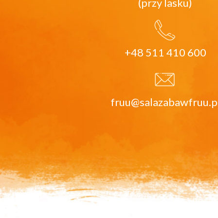
(przy lasku)
+48 511 410 600
fruu@salazabawfruu.p