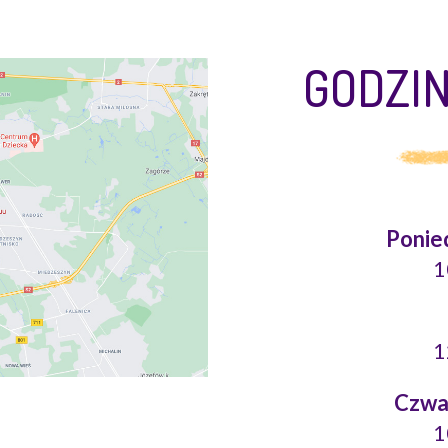
GODZI
Ponie
1
1
Czwar
1