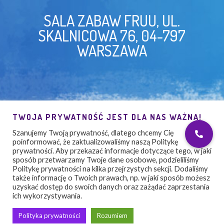
SALA ZABAW FRUU, UL.
SKALNICOWA 76, 04-797
WARSZAWA
TWOJA PRYWATNOŚĆ JEST DLA NAS WAŻNA!
Szanujemy Twoją prywatność, dlatego chcemy Cię
poinformować, że zaktualizowaliśmy naszą Politykę
prywatności. Aby przekazać informacje dotyczące tego, w jaki
sposób przetwarzamy Twoje dane osobowe, podzieliliśmy
Politykę prywatności na kilka przejrzystych sekcji. Dodaliśmy
także informację o Twoich prawach, np. w jaki sposób możesz
uzyskać dostęp do swoich danych oraz zażądać zaprzestania
© Copyright 2021.
Oh
So
Fresh!
Creative. All
ich wykorzystywania.
Right reserved
Polityka prywatności
Rozumiem